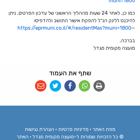
muni=1800
כמו כן, לאחר 24 שעות מההליך הראשוני של עדכון הפרטים, ניתן
להיכנס ללינק הנ״ל להפקת אישור התושב ולהדפיסו
https://eprmuni.co.il/#/residentMas?muni=1800
—
בברכה,
מועצה מקומית מגדל
שתף את העמוד
מפת האתר
•
מדיניות פרטיות
•
הצהרת נגישות
© כל הזכויות שמורות ל-מועצה מקומית מגדל • האתר